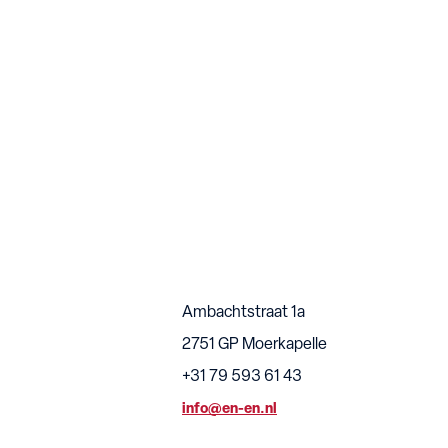
Ambachtstraat 1a
2751 GP Moerkapelle
+31 79 593 61 43
info@en-en.nl